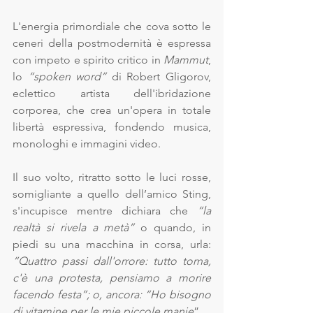
L'energia primordiale che cova sotto le 
ceneri della postmodernità è espressa 
con impeto e spirito critico in
 Mammut
, 
lo 
“spoken word”
 di Robert Gligorov, 
eclettico artista dell'ibridazione 
corporea, che crea un'opera in totale 
libertà espressiva, fondendo musica, 
monologhi e immagini video. 
Il suo volto, ritratto sotto le luci rosse, 
somigliante a quello dell’amico Sting, 
s'incupisce mentre dichiara che 
“la 
realtà si rivela a metà”
 o quando, in 
piedi su una macchina in corsa, urla: 
“Quattro passi dall'orrore: tutto torna, 
c'è una protesta, pensiamo a morire 
facendo festa”; o, ancora: “Ho bisogno 
di vitamine per le mie piccole manie
”. 