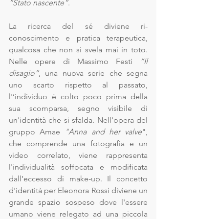
“Stato nascente”
.
La ricerca del sé diviene ri-
conoscimento e pratica terapeutica, 
qualcosa che non si svela mai in toto. 
Nelle opere di Massimo Festi
 “Il 
disagio”
, una nuova serie che segna 
uno scarto rispetto al passato, 
l'’individuo è colto poco prima della 
sua scomparsa, segno visibile di 
un'identità che si sfalda. Nell'opera del 
gruppo Amae 
"Anna and her valve
", 
che comprende una fotografia e un 
video correlato, viene rappresenta 
l'individualità soffocata e modificata 
dall’eccesso di make-up. Il concetto 
d'identità per Eleonora Rossi diviene un 
grande spazio sospeso dove l'essere 
umano viene relegato ad una piccola 