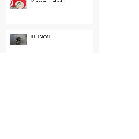
Murakami Takashi
ILLUSIONI
D I S – M E S S O
Andy Warhol