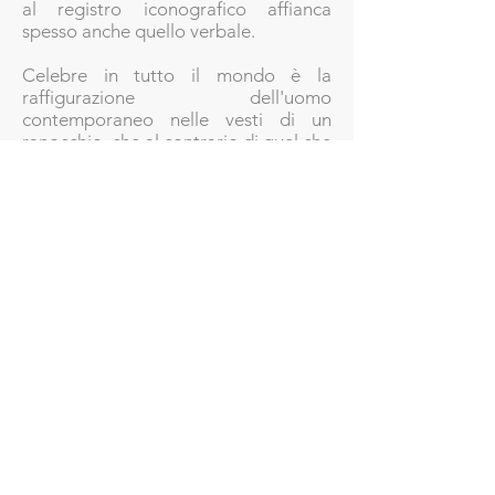
al registro iconografico affianca
spesso anche quello verbale.
Celebre in tutto il mondo è la
raffigurazione dell'uomo
contemporaneo nelle vesti di un
ranocchio, che al contrario di quel che
ci insegna la favola, si trasforma da
principe a rospo. L'opera è kiss me,
diventata ormai una delle sue opere
più conosciute ed iconografiche