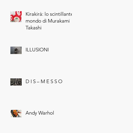
Kirakirà: lo scintillante
mondo di Murakami
Takashi
ILLUSIONI
D I S – M E S S O
Andy Warhol