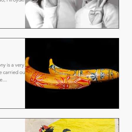
ony is a very
e carried out
....