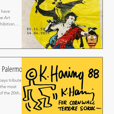
l have
he Art
hibition.
fe Palermo
pays tribute to
 the most
f the 20th...