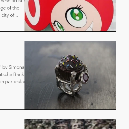
ese artist on
ge of the
city of...
s" by Simona
eutsche Bank a
 particular...