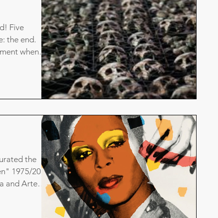
d! Five
: the end.
moment when
urated the
en" 1975/2016
ra and Arte