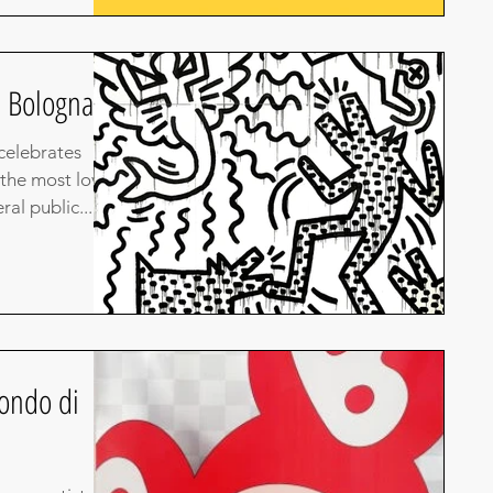
fe Bologna
 celebrates
 the most loved
al public....
mondo di