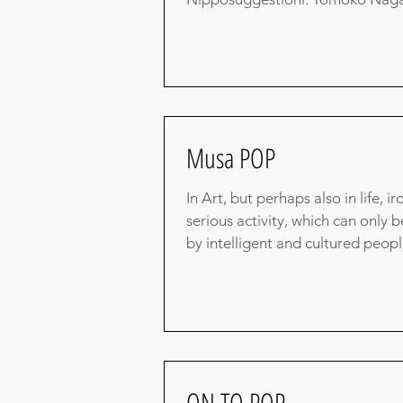
Takahashi,...
Musa POP
In Art, but perhaps also in life, ir
serious activity, which can only b
by intelligent and cultured people
ON TO POP