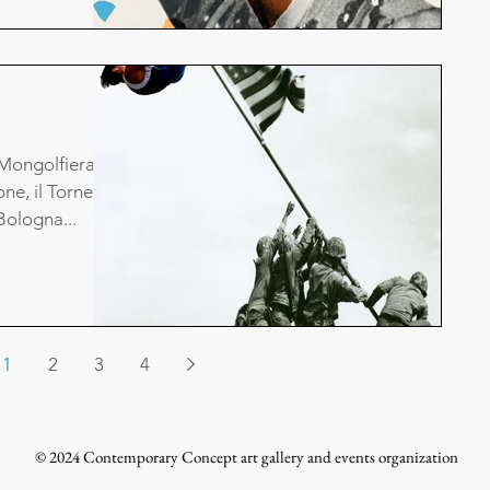
 Mongolfiera
one, il Torneo
 Bologna...
1
2
3
4
© 2024 Contemporary Concept art gallery and events organization