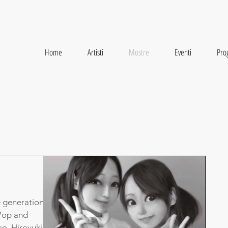
Home
Artisti
Mostre
Eventi
Prog
 generation on
 Pop and
o, Hiroyuki