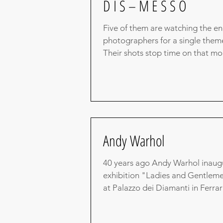
D I S – M E S S O
Five of them are watching the en
photographers for a single theme
Their shots stop time on that 
everything...
Andy Warhol
40 years ago Andy Warhol inaug
exhibition "Ladies and Gentlem
at Palazzo dei Diamanti in Ferra
Fiera...