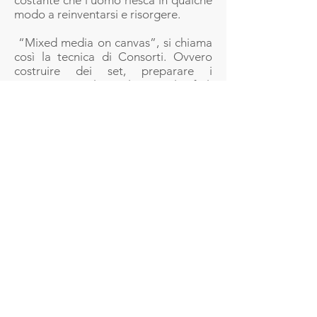
costante che l’uomo riesca in qualche
modo a reinventarsi e risorgere.
“Mixed media on canvas”, si chiama
così la tecnica di Consorti. Ovvero
costruire dei set, preparare i
personaggi, plasmarli, vestirli, farli
parlare, dialogare. Poi fotografare il
tutto. Un’attitudine mentale che è,
sostanzialmente, uno sguardo
fotografico. “Mi interessa il lato
invisibile della realtà, quegli aspetti
della vita dell’individuo che sono
legati ai suoi bisogni primari, i più
intimi, alti o bassi” usa dire Paolo
Consorti. Un po’ pittore, un po’
regista. È infatti autore anche di
alcuni straordinari video intitolati
“Dentro le segrete cose” e “Sapore
aspro d’amore”.