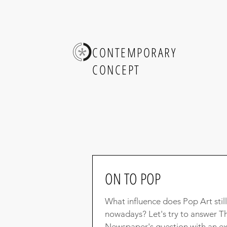
CONTEMPORARY
CONCEPT
ON TO POP
What influence does Pop Art stil
nowadays? Let's try to answer T
Newspaper's question with an ex