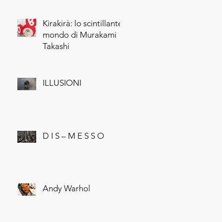
Kirakirà: lo scintillante
mondo di Murakami
Takashi
ILLUSIONI
D I S – M E S S O
Andy Warhol