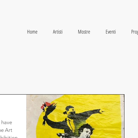
Home
Artisti
Mostre
Eventi
Prog
l have
he Art
hibition.