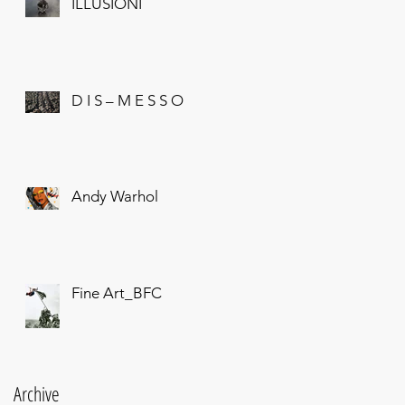
ILLUSIONI
D I S – M E S S O
Andy Warhol
Fine Art_BFC
Archive