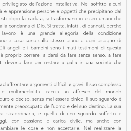
rivilegiato dell’azione installativa. Nel soffitto alcuni 
à e apprensione persone e oggetti che precipitano dal 
esti dopo la caduta, si trasformano in esseri umani che 
lla condanna di Dio. Si tratta, infatti, di dannati, perchè 
 lavoro è una grande allegoria della condizione 
ne e cose sono sullo stesso piano e ogni bisogno di 
 Gli angeli e i bambini sono i muti testimoni di questa 
è proprio correre, a darsi da fare senza senso, a fare 
i devono fare per restare a galla in una società che 
. 
 affrontare argomenti difficili e gravi. Il suo complesso 
 e multimedialità traccia un affresco del mondo 
o e deciso, senza mai essere cinico. Il suo sguardo è 
amente preoccupato dell’uomo e del suo destino. La sua 
ca straordinaria, è quella di uno sguardo sofferto e 
’oggi, con passione e carica civile, ma anche con 
 cambiare le cose e non accettarle. Nel realizzare la 