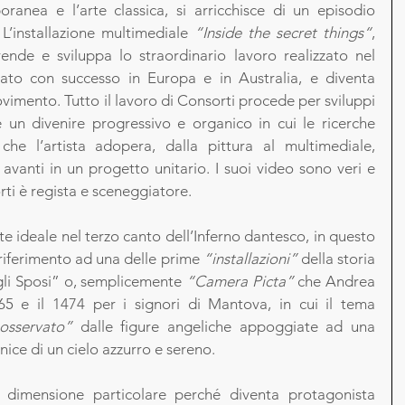
ranea e l’arte classica, si arricchisce di un episodio 
L’installazione multimediale 
“Inside the secret things“
, 
ende e sviluppa lo straordinario lavoro realizzato nel 
ato con successo in Europa e in Australia, e diventa 
imento. Tutto il lavoro di Consorti procede per sviluppi 
un divenire progressivo e organico in cui le ricerche 
che l’artista adopera, dalla pittura al multimediale, 
avanti in un progetto unitario. I suoi video sono veri e 
rti è regista e sceneggiatore. 
te ideale nel terzo canto dell’Inferno dantesco, in questo 
l riferimento ad una delle prime 
“installazioni”
 della storia 
gli Sposi” o, semplicemente
 “Camera Picta”
 che Andrea 
65 e il 1474 per i signori di Mantova, in cui il tema 
osservato”
 dalle figure angeliche appoggiate ad una 
nice di un cielo azzurro e sereno. 
 dimensione particolare perché diventa protagonista 